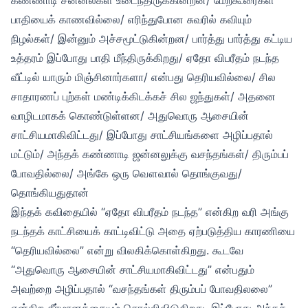
பாதியைக் காணவில்லை/ எரிந்துபோன சுவரில் கவியும்
நிழல்கள்/ இன்னும் அச்சமூட்டுகின்றன/ பார்த்து பார்த்து கட்டிய
உத்தரம் இப்போது பாதி மீந்திருக்கிறது/ ஏதோ விபரீதம் நடந்த
வீட்டில் யாரும் மிஞ்சினார்களா/ என்பது தெரியவில்லை/ சில
சாதாரணப் புற்கள் மண்டிக்கிடக்கச் சில ஜந்துகள்/ அதனை
வாழிடமாகக் கொண்டுள்ளன/ அதுவொரு ஆசையின்
சாட்சியமாகிவிட்டது/ இப்போது சாட்சியங்களை அழிப்பதால்
மட்டும்/ அந்தக் கண்ணாடி ஜன்னலுக்கு வசந்தங்கள்/ திரும்பப்
போவதில்லை/ அங்கே ஒரு வௌவால் தொங்குவது/
தொங்கியதுதான்
இந்தக் கவிதையில் “ஏதோ விபரீதம் நடந்த” என்கிற வரி அங்கு
நடந்தக் காட்சியைக் காட்டிவிட்டு அதை ஏற்படுத்திய காரணியை
“தெரியவில்லை” என்று விலகிக்கொள்கிறது. கூடவே
“அதுவொரு ஆசையின் சாட்சியமாகிவிட்டது” என்பதும்
அவற்றை அழிப்பதால் “வசந்தங்கள் திரும்பப் போவதிலலை”
என்கிற தீர்மானத்தையும் சொல்லிவிடுகிறது. இப்போது அந்தச்