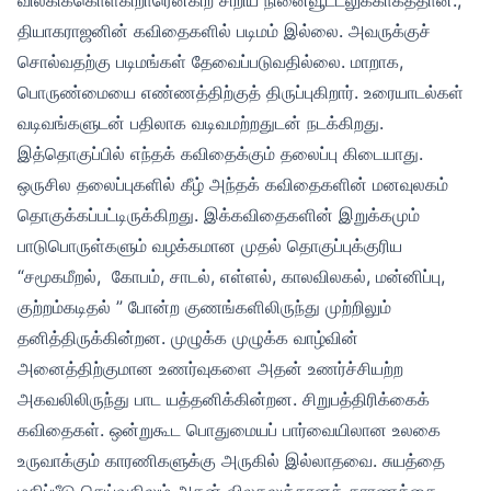
தியாகராஜனின் கவிதைகளில் படிமம் இல்லை. அவருக்குச்
சொல்வதற்கு படிமங்கள் தேவைப்படுவதில்லை. மாறாக,
பொருண்மையை எண்ணத்திற்குத் திருப்புகிறார். உரையாடல்கள்
வடிவங்களுடன் பதிலாக வடிவமற்றதுடன் நடக்கிறது.
இத்தொகுப்பில் எந்தக் கவிதைக்கும் தலைப்பு கிடையாது.
ஒருசில தலைப்புகளில் கீழ் அந்தக் கவிதைகளின் மனவுலகம்
தொகுக்கப்பட்டிருக்கிறது. இக்கவிதைகளின் இறுக்கமும்
பாடுபொருள்களும் வழக்கமான முதல் தொகுப்புக்குரிய
“சமூகமீறல், கோபம், சாடல், எள்ளல், காலவிலகல், மன்னிப்பு,
குற்றம்கடிதல் ” போன்ற குணங்களிலிருந்து முற்றிலும்
தனித்திருக்கின்றன. முழுக்க முழுக்க வாழ்வின்
அனைத்திற்குமான உணர்வுகளை அதன் உணர்ச்சியற்ற
அகவலிலிருந்து பாட யத்தனிக்கின்றன. சிறுபத்திரிக்கைக்
கவிதைகள். ஒன்றுகூட பொதுமையப் பார்வையிலான உலகை
உருவாக்கும் காரணிகளுக்கு அருகில் இல்லாதவை. சுயத்தை
மதிப்பீடு செய்வதிலும் அதன் விலகலுக்கானக் காரணத்தை