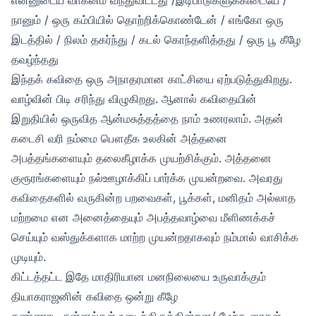
நானும் / ஒரு கம்பியில் தொற்றிக்கொண்டேன் / எங்கோ ஒரு
இடத்தில் / நிலம் தகர்ந்து / கடல் கொந்தளித்தது / ஒரு பூ கீழே
தவழ்ந்தது
இந்தக் கவிதை ஒரு அநாதரமான காட்சியை ஏற்படுத்துகிறது.
வாழ்வின் பிடி சரிந்து விழுகிறது. ஆனால் கவிதையின்
இறுதியில் ஒருவித ஆன்மசுத்தத்தை நாம் உணரலாம். அதன்
கடைசி வரி நம்மை பௌதீக உலகின் அத்தனை
அபத்தங்களையும் தலைகீழாக்க முயற்சிக்கும். அத்தனை
குரூரங்களையும் நல்ஊழாக்கிப் பார்க்க முயன்றவை. அவரது
கவிதைகளில் வருகின்ற பறவைகள், பூக்கள், மனிதம் அல்லாத
மற்றமை என அனைத்தையும் அபத்தவாழ்வை மீளிணக்கச்
செய்யும் வஸ்துக்களாக மாற்ற முயன்றதாகவும் நம்மால் வாசிக்க
முடியும்.
கிட்டத்தட்ட இதே மாதிரியான மனநிலையை உருவாக்கும்
தியாகராஜனின் கவிதை ஒன்று கீழே
கண்ணாடி சன்னல்கள் உடைந்திருக்கின்றன/ மேற்கூரைகள்