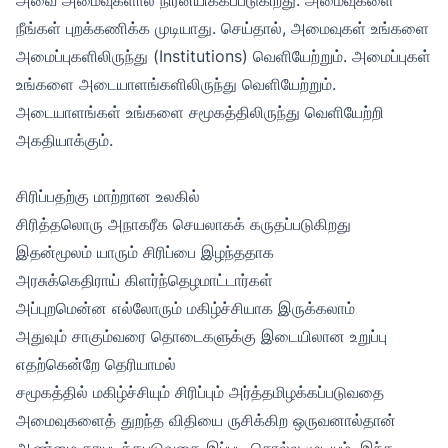
நீங்கள் புறக்கணிக்க முடியாது. செய்தால், அமைவுகள் உங்களை
அமைப்புகளிலிருந்து (Institutions) வெளியேற்றும். அமைப்புகள்
உங்களை அடையாளங்களிலிருந்து வெளியேற்றும்.
அடையாளங்கள் உங்களை சமூகத்திலிருந்து வெளியேற்றி
அகதியாக்கும்.
சிரிப்பதற்கு மாற்றான உலகில்
சிரித்தலொரு அநாகரீக செயலாகக் கருதப்படுகிறது
இதன்மூலம் யாரும் சிரிப்பை இழந்ததாக
அரசுக்கெதிராய் கிளர்ந்தெழமாட்டார்கள்
அப்புறமென்ன எல்லோரும் மகிழ்ச்சியாக இருக்கலாம்
அதுவும் சாகும்வரை தொடைகளுக்கு இடையிலான உறுப்பு
எதற்கென்றே தெரியாமல்
சமூகத்தில் மகிழ்ச்சியும் சிரிப்பும் அர்த்தமிழக்கப்படுவதை
அமைவுகளைத் துறந்த விதியை ருசிக்கிற ஒருவனால்தான்
ஆண்மை காயடிக்கபடுவதை இப்படி சொல்ல முடியும். இந்த