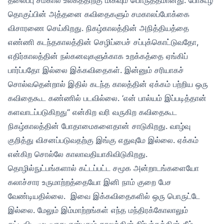
தொகுப்பின் அத்தனை கவிதைகளும் சமகாலப்போக்கை
விசாரணை செய்கிறது. நிகழ்காலத்தின் அநித்தியத்தை
எண்ணி கடந்தகாலத்தின் செழிப்பைச் சப்புக்கொட்டுவதோ,
எதிர்காலத்தின் நல்கனவுகளுக்காக உறக்கத்தை ஏங்கிப்
பார்ப்பதோ இல்லை இக்கவிதைகள். இன்னும் சரியாகச்
சொல்வதென்றால் இதில் கடந்த காலத்தின் ஏக்கம் பற்றிய ஒரு
கவிதைகூட கண்ணில் படவில்லை. ‘என் பால்யம் இப்படித்தான்
களவாடப்படுகிறது“ என்கிற வரி வருகிற கவிதைகூட
நிகழ்காலத்தின் போதாமைகளைதான் சாடுகிறது. வாழ்வு
குறித்து விசனப்படுவதற்கு இங்கு எதுவுமே இல்லை. ஏக்கம்
என்கிற சொல்லே காலாவதியாகிவிடுகிறது.
தொழில்நுட்பங்களால் கட்டப்பட்ட சமூக அன்றாடங்களையோ
கலாச்சார உருமாற்றத்தையோ இனி நாம் குறை பேச
வேண்டியதில்லை. இவை இக்கவிதைகளில் ஒரு பொருட்டே
இல்லை. மேலும் இம்மாற்றங்கள் எந்த மந்திரக்கோலாலும்
தட்டிவிட முடியாது என்பதும் காலத்தின் நிர்பந்தத்தின் கீழ்