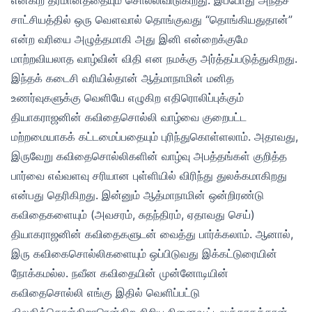
சாட்சியத்தில் ஒரு வௌவால் தொங்குவது “தொங்கியதுதான்”
என்ற வரியை அழுத்தமாகி அது இனி என்றைக்குமே
மாற்றவியலாத வாழ்வின் விதி என நமக்கு அர்த்தப்படுத்துகிறது.
இந்தக் கடைசி வரியில்தான் ஆத்மாநாமின் மனித
உணர்வுகளுக்கு வெளியே எழுகிற எதிரொலிப்புக்கும்
தியாகராஜனின் கவிதைசொல்லி வாழ்வை குறைபட்ட
மற்றமையாகக் கட்டமைப்பதையும் புரிந்துகொள்ளலாம். அதாவது,
இருவேறு கவிதைசொல்லிகளின் வாழ்வு அபத்தங்கள் குறித்த
பார்வை எவ்வளவு சரியான புள்ளியில் விரிந்து துலக்கமாகிறது
என்பது தெரிகிறது. இன்னும் ஆத்மாநாமின் ஒன்றிரண்டு
கவிதைகளையும் (அவசரம், சுதந்திரம், ஏதாவது செய்)
தியாகராஜனின் கவிதைகளுடன் வைத்து பார்க்கலாம். ஆனால்,
இரு கவிகைசொல்லிகளையும் ஒப்பிடுவது இக்கட்டுரையின்
நோக்கமல்ல. நவீன கவிதையின் முன்னோடியின்
கவிதைசொல்லி எங்கு இதில் வெளிப்பட்டு
விலகிக்கொள்கிறாரென்கிற சிறிய நினைவூட்டலுக்காகத்தான்.,