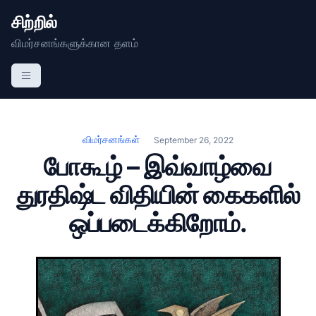
சிற்றில்
விமர்சனங்களுக்கான தளம்
விமர்சனங்கள்
September 26, 2022
போகூழ் – இவ்வாழ்வை
துரதிஷ்ட விதியின் கைகளில்
ஒப்படைக்கிறோம்.